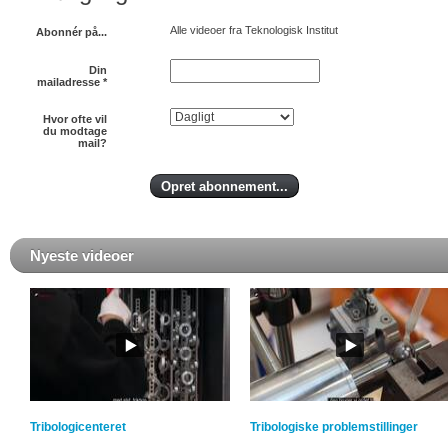
Alle videoer fra Teknologisk Institut
Abonnér på...
Din
mailadresse
*
Hvor ofte vil
du modtage
mail?
Nyeste videoer
Tribologicenteret
Tribologiske problemstillinger