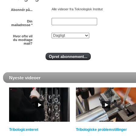
Alle videoer fra Teknologisk Institut
Abonnér på...
Din
mailadresse
*
Hvor ofte vil
du modtage
mail?
Nyeste videoer
Tribologicenteret
Tribologiske problemstillinger