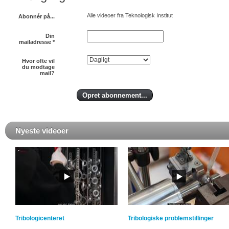
Alle videoer fra Teknologisk Institut
Abonnér på...
Din
mailadresse
*
Hvor ofte vil
du modtage
mail?
Nyeste videoer
Tribologicenteret
Tribologiske problemstillinger