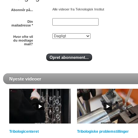
Alle videoer fra Teknologisk Institut
Abonnér på...
Din
mailadresse
*
Hvor ofte vil
du modtage
mail?
Nyeste videoer
Tribologicenteret
Tribologiske problemstillinger