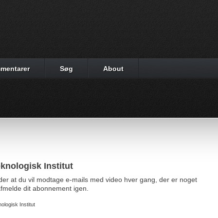
mentarer
Søg
About
knologisk Institut
yder at du vil modtage e-mails med video hver gang, der er noget
d afmelde dit abonnement igen.
ologisk Institut