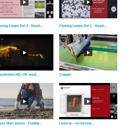
osing Loops Del 3 - Hvad...
Closing Loops Del 1 - Hvad...
andvideo HD_UK med...
Copper
ss fiber boxes - Coolity...
Listeria – en fortsat...