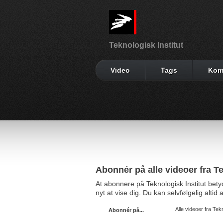
Teknologisk Institut
Video
Tags
Kom
Abonnér på alle videoer fra Te
At abonnere på Teknologisk Institut bet
nyt at vise dig. Du kan selvfølgelig alti
Alle videoer fra Tekn
Abonnér på...