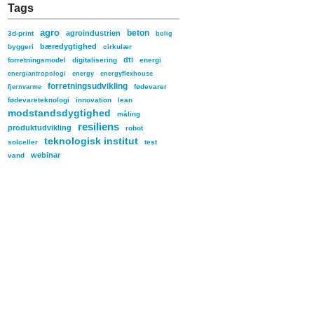
Tags
agro
beton
agroindustrien
3d-print
bolig
bæredygtighed
byggeri
cirkulær
dti
forretningsmodel
digitalisering
energi
energiantropologi
energy
energyflexhouse
forretningsudvikling
fødevarer
fjernvarme
fødevareteknologi
innovation
lean
modstandsdygtighed
måling
resiliens
produktudvikling
robot
teknologisk institut
solceller
test
webinar
vand