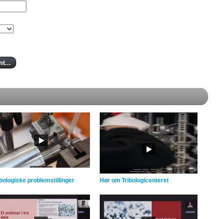
ibologiske problemstillinger
Hør om Tribologicenteret