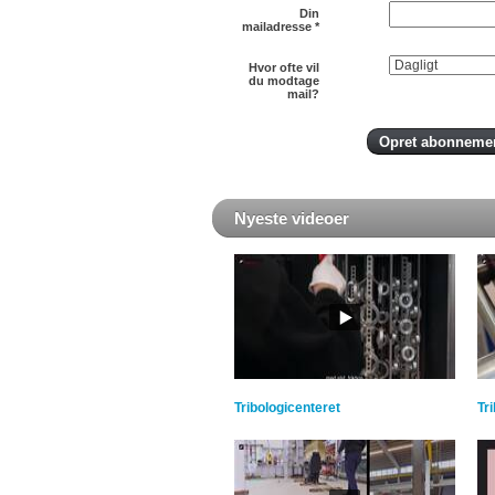
Din
mailadresse
*
Hvor ofte vil
du modtage
mail?
Nyeste videoer
Tribologicenteret
Tr