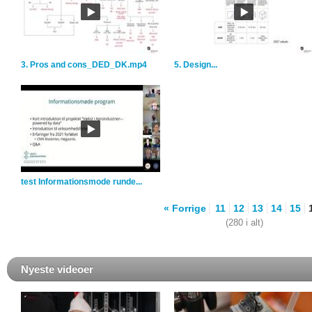
3. Pros and cons_DED_DK.mp4
5. Design...
test Informationsmode runde...
«
Forrige
11
12
13
14
15
(280 i alt)
Nyeste videoer