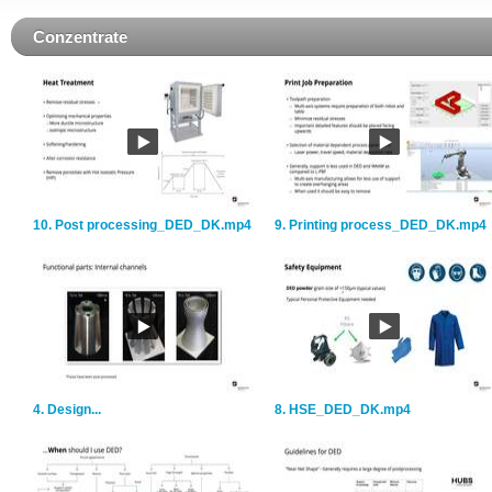
Conzentrate
10. Post processing_DED_DK.mp4
9. Printing process_DED_DK.mp4
4. Design...
8. HSE_DED_DK.mp4